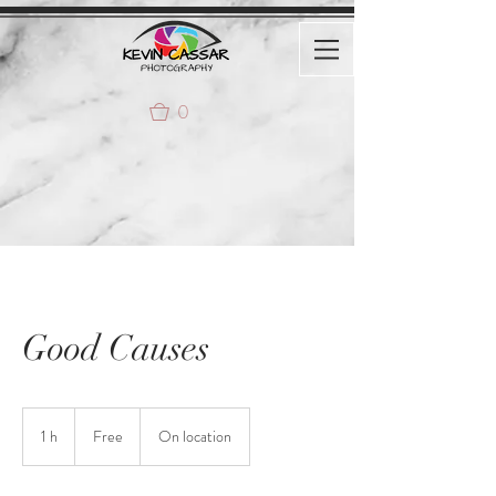
0
Good Causes
Free
1 h
1
Free
On location