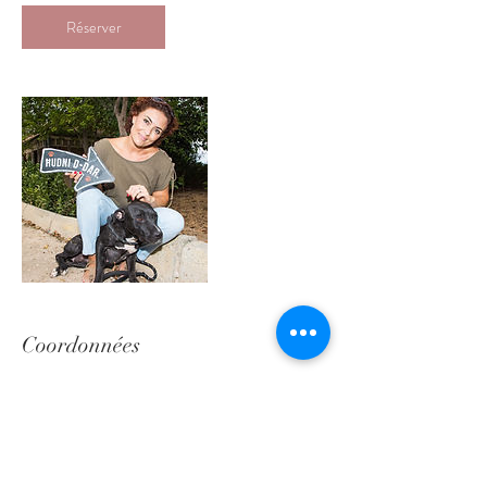
Réserver
Coordonnées
+ 99893185
kevincassar71@gmail.com
MLT