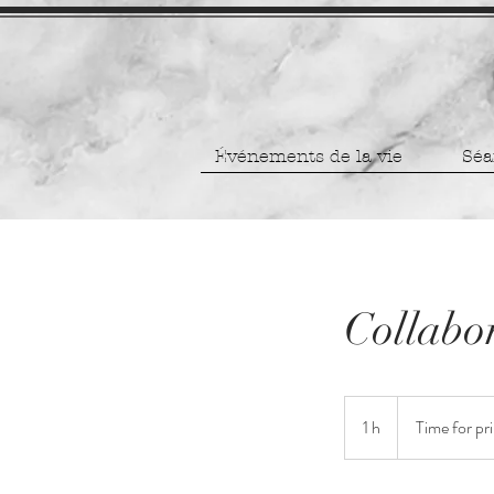
Événements de la vie
Séa
Collabor
Time
for
1 h
1
Time for pr
print