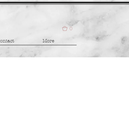
0
ontact
More