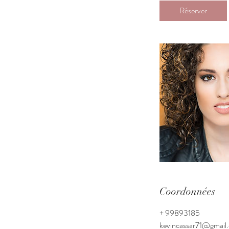
Réserver
Coordonnées
+ 99893185
kevincassar71@gmail